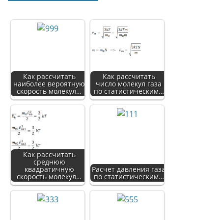
Как рассчитать
Как рассчитать
наиболее вероятную
число молекул газа
скорость молекул…
по статистическим…
Как рассчитать
среднюю
квадратичную
Расчет давления газа
скорость молекул…
по статистическим…