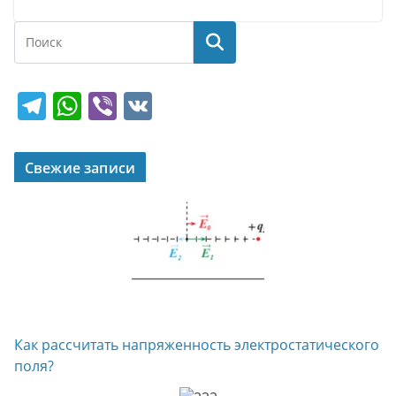
Поиск
T
W
Vi
V
el
h
b
K
e
at
er
Свежие записи
gr
s
a
A
m
p
p
Как рассчитать напряженность электростатического
поля?