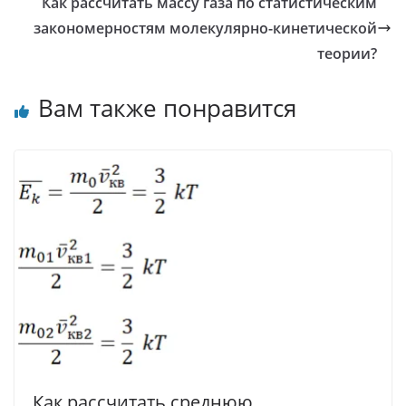
m
p
Как рассчитать массу газа по статистическим
p
закономерностям молекулярно-кинетической
теории?
Вам также понравится
Как рассчитать среднюю