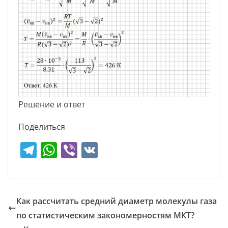
Решение и ответ
Поделиться
T
W
Vi
V
el
h
b
K
e
at
er
gr
s
Как рассчитать средний диаметр молекулы газа
a
A
по статистическим закономерностям МКТ?