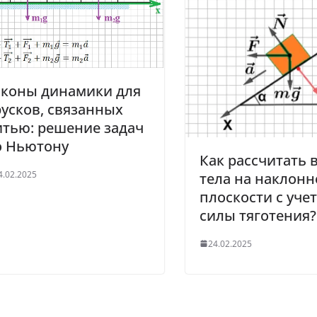
аконы динамики для
усков, связанных
итью: решение задач
о Ньютону
Как рассчитать 
4.02.2025
тела на наклонн
плоскости с уче
силы тяготения?
24.02.2025