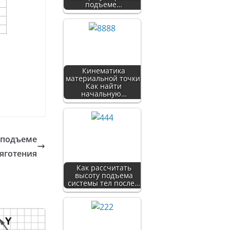
подъеме…
Кинематика
материальной точки:
Как найти
начальную…
м подъеме
тяготения
Как рассчитать
высоту подъема
системы тел после…