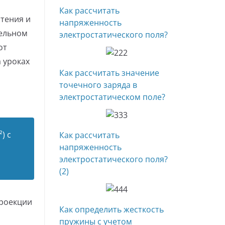
a
A
Как рассчитать
m
p
отения и
напряженность
p
тельном
электростатического поля?
от
 уроках
Как рассчитать значение
точечного заряда в
электростатическом поле?
) с
Как рассчитать
напряженность
электростатического поля?
(2)
проекции
Как определить жесткость
пружины с учетом