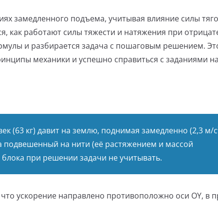
овиях замедленного подъема, учитывая влияние силы тяг
ся, как работают силы тяжести и натяжения при отрица
рмулы и разбирается задача с пошаговым решением. Эт
инципы механики и успешно справиться с заданиями на
ек (63 кг) давит на землю, поднимая замедленно (2,3 м/с²
подвешенный на нити (её растяжением и массой
су блока при решении задачи не учитывать.
й, что ускорение направлено противоположно оси OY, в 