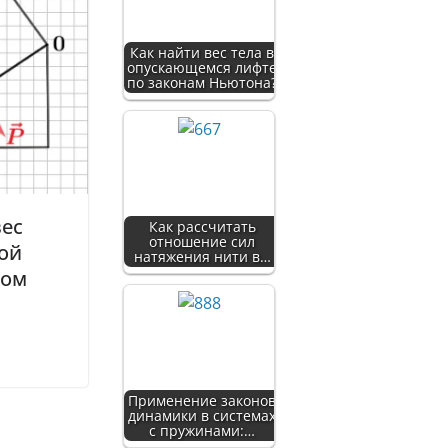
Как найти вес тела в
опускающемся лифте
по законам Ньютона?
вес
Как рассчитать
отношение сил
ой
натяжения нити в…
том
Применение законов
динамики в системах
с пружинами:…