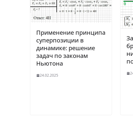
Применение принципа
З
суперпозиции в
бр
динамике: решение
н
задач по законам
п
Ньютона
2
24.02.2025