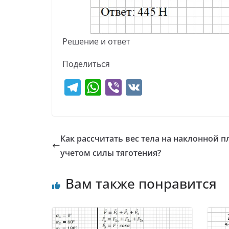
Решение и ответ
Поделиться
T
W
Vi
V
el
h
b
K
e
at
er
gr
s
Как рассчитать вес тела на наклонной п
a
A
учетом силы тяготения?
m
p
Вам также понравится
p