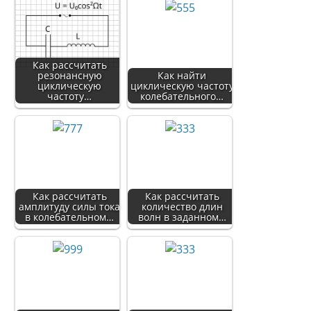
Как рассчитать
резонансную
Как найти
циклическую
циклическую частоту
частоту…
колебательного…
Как рассчитать
Как рассчитать
амплитуду силы тока
количество длин
в колебательном…
волн в заданном…