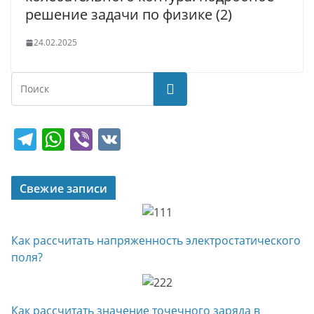
решение задачи по физике (2)
24.02.2025
Поиск
T
W
Vi
V
el
h
b
K
e
at
er
Свежие записи
gr
s
a
A
Как рассчитать напряженность электростатического
m
p
поля?
p
Как рассчитать значение точечного заряда в