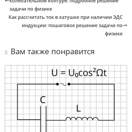
a
A
колебательном контуре: подробное решение
m
p
задачи по физике
p
Как рассчитать ток в катушке при наличии ЭДС
индукции: пошаговое решение задачи по
физике
Вам также понравится