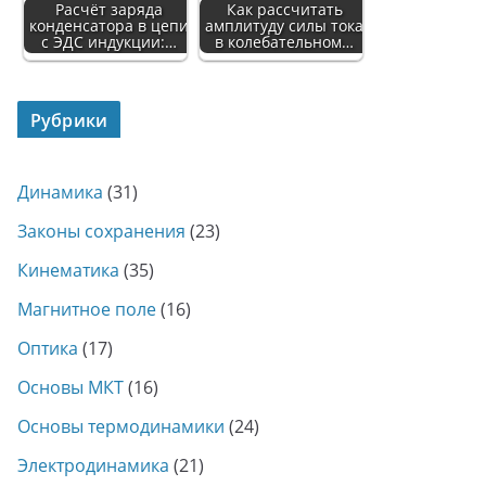
Расчёт заряда
Как рассчитать
конденсатора в цепи
амплитуду силы тока
с ЭДС индукции:…
в колебательном…
Рубрики
Динамика
(31)
Законы сохранения
(23)
Кинематика
(35)
Магнитное поле
(16)
Оптика
(17)
Основы МКТ
(16)
Основы термодинамики
(24)
Электродинамика
(21)