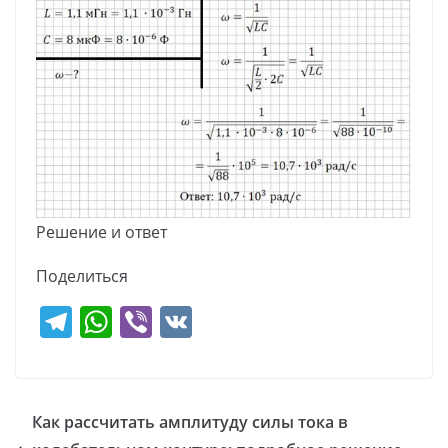
Решение и ответ
Поделиться
T
W
Vi
V
el
h
b
K
e
at
er
gr
s
Как рассчитать амплитуду силы тока в